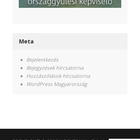
Meta
Bejelentkezés
Bejegyzések hírcsatorna
Hozzászólások hírcsatorna
WordPress Magyarország