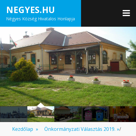
Skip
NEGYES.HU
to
M
Négyes Község Hivatalos Honlapja
content
Kezdőlap
»
Önkormányzati Választás 2019.
»
/