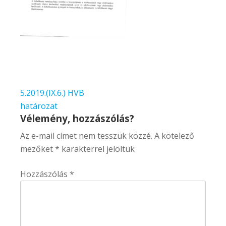
Bejegyzés
5.2019.(IX.6.) HVB
navigáció
határozat
Vélemény, hozzászólás?
Az e-mail címet nem tesszük közzé.
A kötelező
mezőket
*
karakterrel jelöltük
Hozzászólás
*