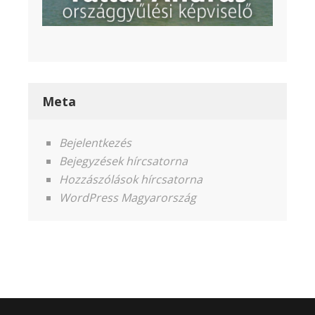
Meta
Bejelentkezés
Bejegyzések hírcsatorna
Hozzászólások hírcsatorna
WordPress Magyarország