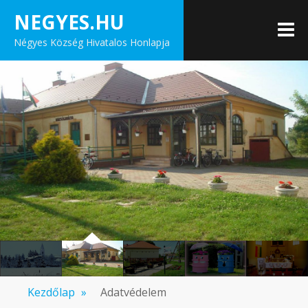
Skip
NEGYES.HU
to
M
Négyes Község Hivatalos Honlapja
content
Kezdőlap
»
Adatvédelem