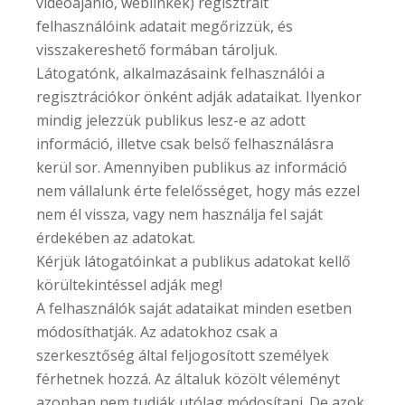
videoajánló, weblinkek) regisztrált
felhasználóink adatait megőrizzük, és
visszakereshető formában tároljuk.
Látogatónk, alkalmazásaink felhasználói a
regisztrációkor önként adják adataikat. Ilyenkor
mindig jelezzük publikus lesz-e az adott
információ, illetve csak belső felhasználásra
kerül sor. Amennyiben publikus az információ
nem vállalunk érte felelősséget, hogy más ezzel
nem él vissza, vagy nem használja fel saját
érdekében az adatokat.
Kérjük látogatóinkat a publikus adatokat kellő
körültekintéssel adják meg!
A felhasználók saját adataikat minden esetben
módosíthatják. Az adatokhoz csak a
szerkesztőség által feljogosított személyek
férhetnek hozzá. Az általuk közölt véleményt
azonban nem tudják utólag módosítani. De azok