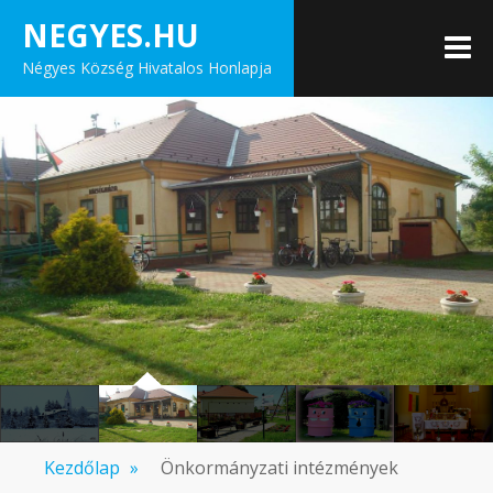
Skip
NEGYES.HU
to
M
Négyes Község Hivatalos Honlapja
content
Kezdőlap
»
Önkormányzati intézmények