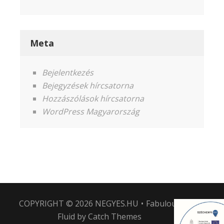
Meta
Bejelentkezés
Bejegyzések hírcsatorna
Hozzászólások hírcsatorna
WordPress Magyarország
COPYRIGHT © 2026
NEGYES.HU
•
Fabulous
Fluid by
Catch Themes