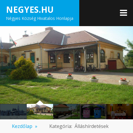
Skip
NEGYES.HU
to
M
Négyes Község Hivatalos Honlapja
content
Kezdőlap
»
Kategória:
Álláshírdetések