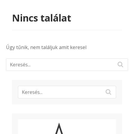
Nincs találat
Úgy tűnik, nem találjuk amit keresel
Search
Sear
for: