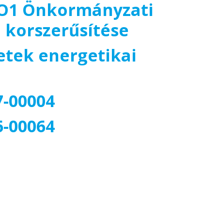
BO1 Önkormányzati
 korszerűsítése
tek energetikai
7-00004
6-00064