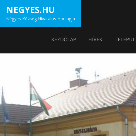
Skip
NEGYES.HU
to
Négyes Község Hivatalos Honlapja
content
KEZDŐLAP
HÍREK
TELEPÜL