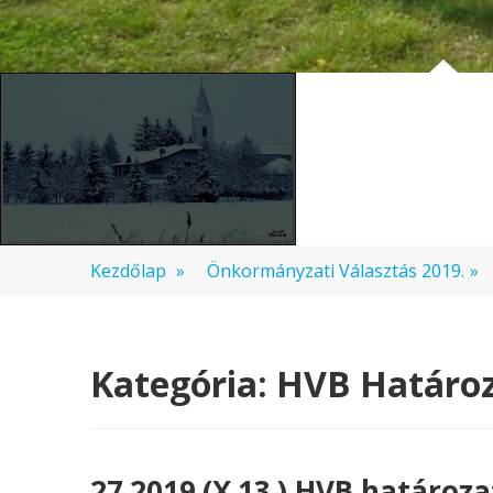
Kezdőlap
»
Önkormányzati Választás 2019.
»
Kategória:
HVB Határo
27.2019.(X.13.) HVB határoza