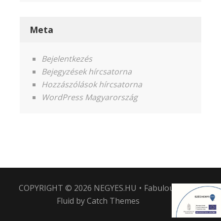
Meta
Bejelentkezés
Bejegyzések hírcsatorna
Hozzászólások hírcsatorna
WordPress Magyarország
COPYRIGHT © 2026
NEGYES.HU
•
Fabulous
Fluid by
Catch Themes