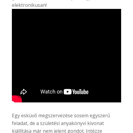
elektronikusan!
Egy esküvő megszervezése sosem egyszerű
feladat, de a születési anyakönyvi kivonat
kiállítása már nem jelent gondot. Intézze