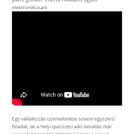
elektronikusan!
Egy vállalkozás üzemeltetése sosem egyszerű
feladat, de a helyi iparűzési adó bevallás már