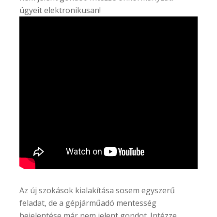
ügyeit elektronikusan!
Az új szokások kialakítása sosem egyszerű
feladat, de a gépjárműadó mentesség
bejelentése már nem jelent gondot. Intézze