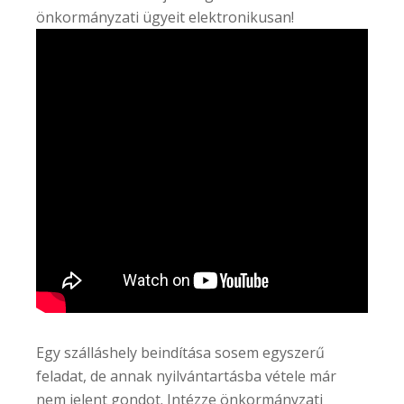
önkormányzati ügyeit elektronikusan!
Egy szálláshely beindítása sosem egyszerű
feladat, de annak nyilvántartásba vétele már
nem jelent gondot. Intézze önkormányzati