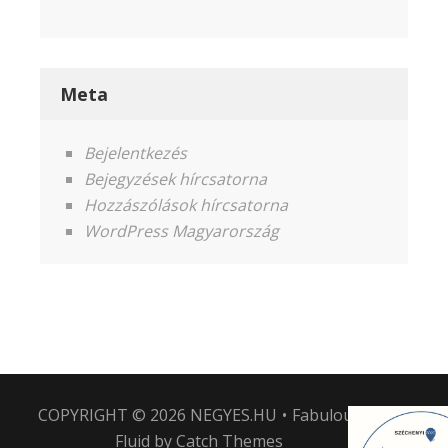
Meta
Bejelentkezés
Bejegyzések hírcsatorna
Hozzászólások hírcsatorna
WordPress Magyarország
COPYRIGHT © 2026
NEGYES.HU
•
Fabulous
Fluid by
Catch Themes