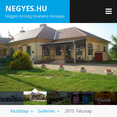
Skip
NEGYES.HU
to
M
Négyes Község Hivatalos Honlapja
content
Kezdőlap
»
Galleries
»
2015. Falunap