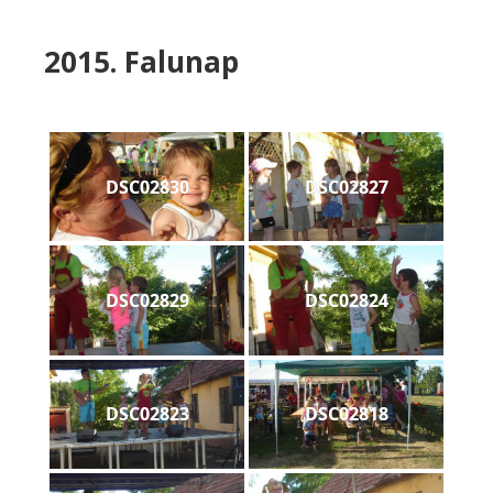
2015. Falunap
DSC02830
DSC02827
DSC02829
DSC02824
DSC02823
DSC02818