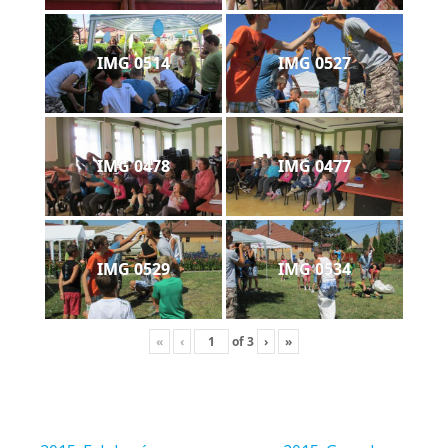
IMG 0514
IMG 0527
IMG 0478
IMG 0477
IMG 0529
IMG 0534
«
‹
of
3
›
»