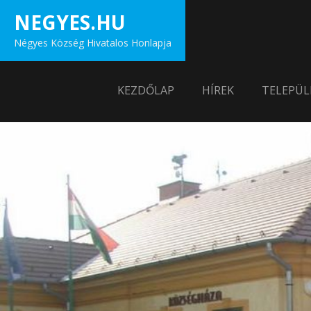
Skip
NEGYES.HU
to
Négyes Község Hivatalos Honlapja
content
KEZDŐLAP
HÍREK
TELEPÜL