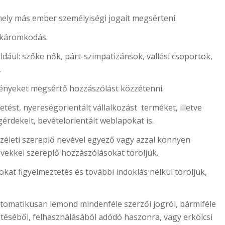
ly más ember személyiségi jogait megsérteni.
 káromkodás.
ul: szőke nők, párt-szimpatizánsok, vallási csoportok,
.
ényeket megsértő hozzászólást közzétenni.
tést, nyereségorientált vállalkozást terméket, illetve
érdekelt, bevételorientált weblapokat is.
életi szereplő nevével egyező vagy azzal könnyen
evekkel szereplő hozzászólásokat töröljük.
at figyelmeztetés és további indoklás nélkül töröljük,
omatikusan lemond mindenféle szerzői jogról, bármiféle
ztéséből, felhasználásából adódó haszonra, vagy erkölcsi