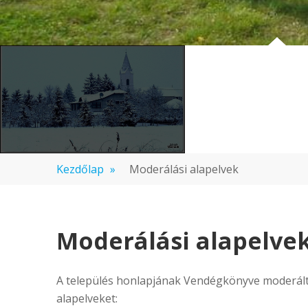
Kezdőlap
»
Moderálási alapelvek
Moderálási alapelve
A település honlapjának Vendégkönyve moderált,
alapelveket: