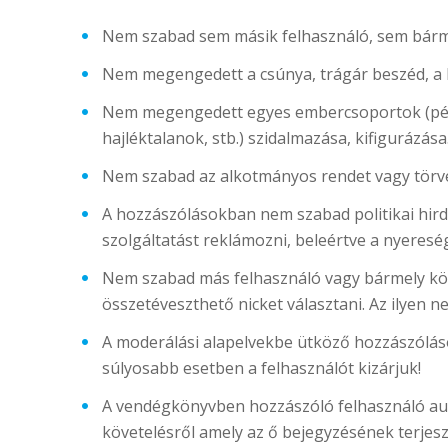
Nem szabad sem másik felhasználó, sem bárme
Nem megengedett a csúnya, trágár beszéd, a
Nem megengedett egyes embercsoportok (példá
hajléktalanok, stb.) szidalmazása, kifigurázása
Nem szabad az alkotmányos rendet vagy törv
A hozzászólásokban nem szabad politikai hirde
szolgáltatást reklámozni, beleértve a nyereség
Nem szabad más felhasználó vagy bármely köz
összetéveszthető nicket választani. Az ilyen n
A moderálási alapelvekbe ütköző hozzászólások
súlyosabb esetben a felhasználót kizárjuk!
A vendégkönyvben hozzászóló felhasználó aut
követelésről amely az ő bejegyzésének terjes