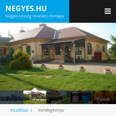
Skip
NEGYES.HU
to
M
Négyes Község Hivatalos Honlapja
content
Kezdőlap
»
Vendégkönyv