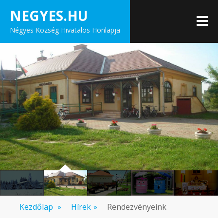
Skip
NEGYES.HU
to
M
Négyes Község Hivatalos Honlapja
content
Kezdőlap
»
Hírek
»
Rendezvényeink