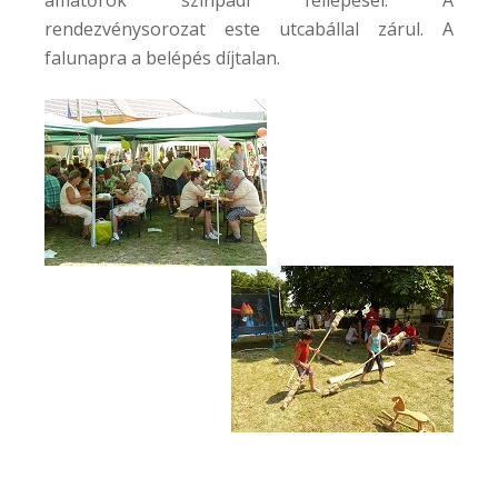
amatőrök színpadi fellépései. A
rendezvénysorozat este utcabállal zárul. A
falunapra a belépés díjtalan.