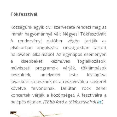
Tökfesztivál
Községünk egyik civil szervezete rendezi meg az
immár hagyománnyá vált Négyesi Tökfesztivált.
A rendezvényt október végén tartják az
elsősorban angolszász országokban tartott
halloween alkalmából. Az egynapos eseményen
a kisebbeket kézműves foglalkozások,
művészeti programok várják, töklámpások
készülnek, amelyeket este kivilágítva
lovaskocsira tesznek és a résztvevők a szekeret
követve felvonulnak. Délután rock zenei
koncertek várják a közönséget. A fesztiválra a
belépés díjtalan.
(Több fotó a tökfesztiválról i
tt
.
)