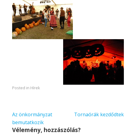
Posted in
Hírek
Bejegyzés
Az önkormányzat
Tornaórák kezdődtek
navigáció
bemutatkozik
Vélemény, hozzászólás?