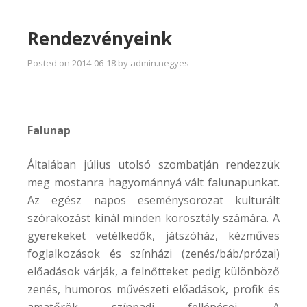
Rendezvényeink
Posted on
2014-06-18
by
admin.negyes
Falunap
Általában július utolsó szombatján rendezzük
meg mostanra hagyománnyá vált falunapunkat.
Az egész napos eseménysorozat kulturált
szórakozást kínál minden korosztály számára. A
gyerekeket vetélkedők, játszóház, kézműves
foglalkozások és színházi (zenés/báb/prózai)
előadások várják, a felnőtteket pedig különböző
zenés, humoros művészeti előadások, profik és