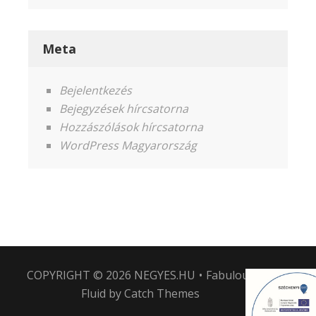
Meta
Bejelentkezés
Bejegyzések hírcsatorna
Hozzászólások hírcsatorna
WordPress Magyarország
COPYRIGHT © 2026
NEGYES.HU
•
Fabulous
Fluid by
Catch Themes