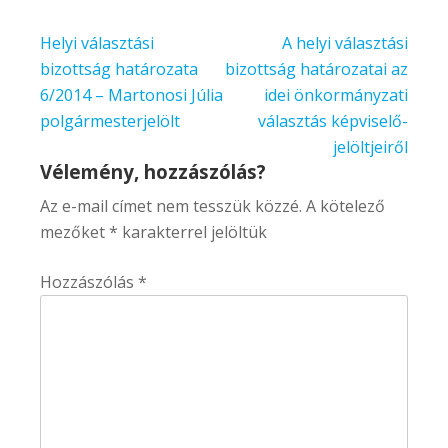
Bejegyzés
Helyi választási
A helyi választási
navigáció
bizottság határozata
bizottság határozatai az
6/2014 – Martonosi Júlia
idei önkormányzati
polgármesterjelölt
választás képviselő-
jelöltjeiről
Vélemény, hozzászólás?
Az e-mail címet nem tesszük közzé.
A kötelező
mezőket
*
karakterrel jelöltük
Hozzászólás
*