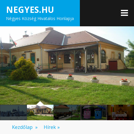
Skip
NEGYES.HU
to
M
Négyes Község Hivatalos Honlapja
content
Kezdőlap
»
Hírek
»