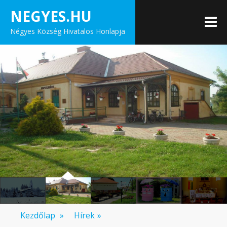
Skip
NEGYES.HU
to
M
Négyes Község Hivatalos Honlapja
content
Kezdőlap
»
Hírek
»