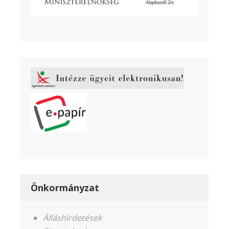
Önkormányzat
Álláshírdetések