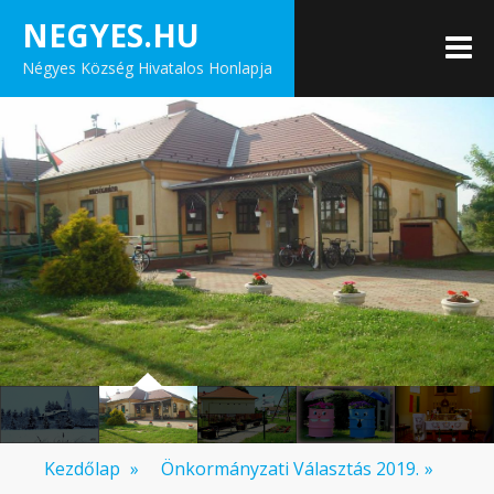
Skip
NEGYES.HU
to
M
Négyes Község Hivatalos Honlapja
content
Kezdőlap
»
Önkormányzati Választás 2019.
»