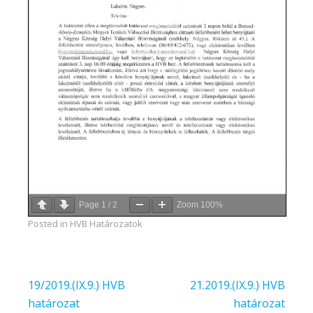
Page
1
/
2
Zoom
100%
Posted in
HVB Határozatok
Bejegyzés
19/2019.(IX.9.) HVB
21.2019.(IX.9.) HVB
navigáció
határozat
határozat