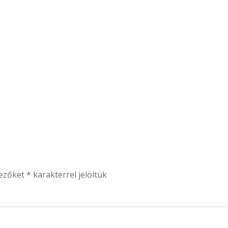
mezőket
*
karakterrel jelöltük