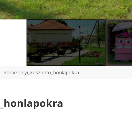
karacsonyi_koszonto_honlapokra
o_honlapokra