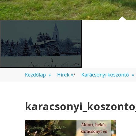
Kezdőlap
»
Hírek
»
/
Karácsonyi köszöntő
»
karacsonyi_koszont