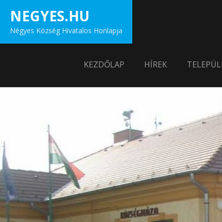
Skip
NEGYES.HU
to
Négyes Község Hivatalos Honlapja
content
KEZDŐLAP
HÍREK
TELEPÜL