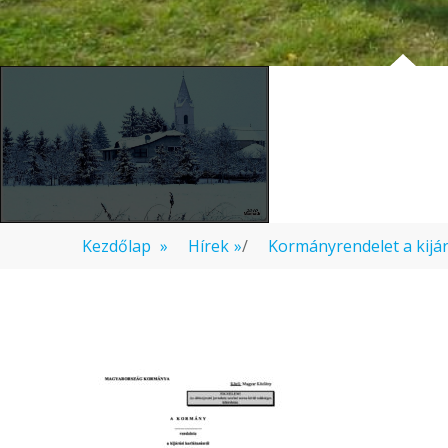
Kezdőlap
»
Hírek
»
/
Kormányrendelet a kijá