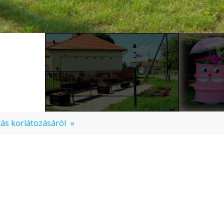
rás korlátozásáról
»