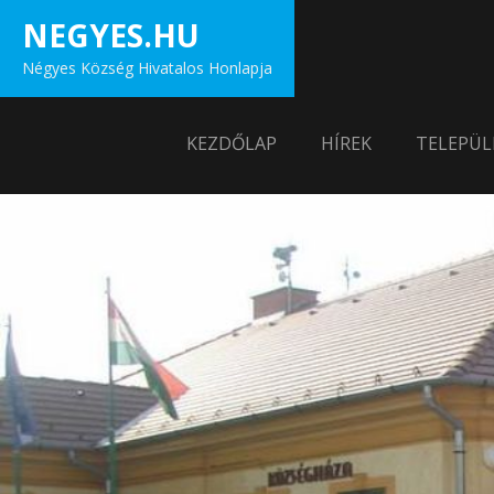
Skip
NEGYES.HU
to
Négyes Község Hivatalos Honlapja
content
KEZDŐLAP
HÍREK
TELEPÜL