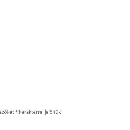
mezőket
*
karakterrel jelöltük