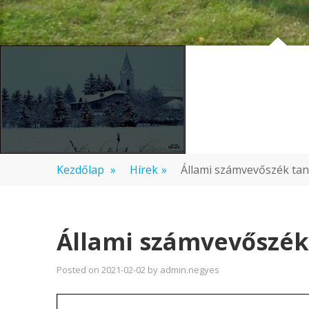
Kezdőlap
»
Hírek
»
Állami számvevőszék tan
Állami számvevőszék
Posted on
2021-02-02
by
admin.negyes