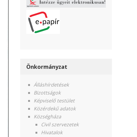
Önkormányzat
Álláshírdetések
Bizottságok
Képviselő testület
Közérdekű adatok
Községháza
Civil szervezetek
Hivatalok