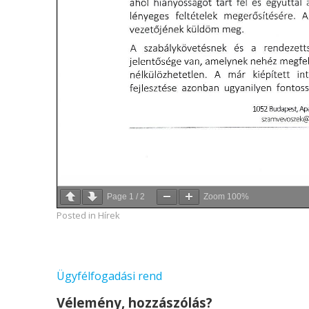
Page
1
/
2
Zoom
100%
Posted in
Hírek
Bejegyzés
Ügyfélfogadási rend
navigáció
Vélemény, hozzászólás?