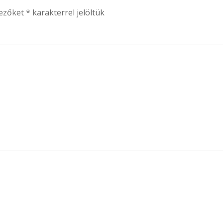
mezőket
*
karakterrel jelöltük