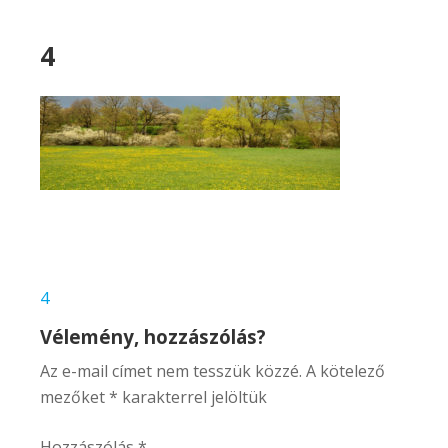
4
Bejegyzés
4
navigáció
Vélemény, hozzászólás?
Az e-mail címet nem tesszük közzé.
A kötelező
mezőket
*
karakterrel jelöltük
Hozzászólás
*