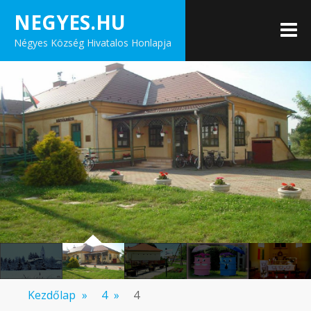
Skip
NEGYES.HU
to
M
Négyes Község Hivatalos Honlapja
content
Kezdőlap
»
4
»
4