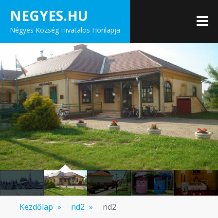
Skip
NEGYES.HU
to
M
Négyes Község Hivatalos Honlapja
content
Kezdőlap
»
nd2
»
nd2