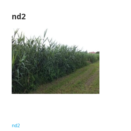
nd2
Bejegyzés
nd2