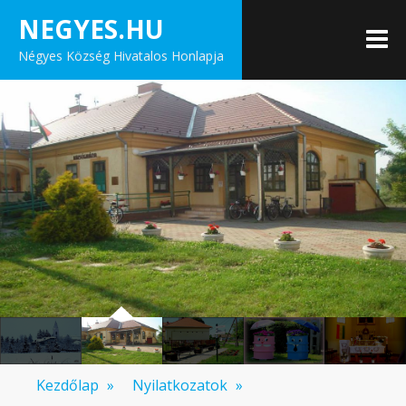
Skip
NEGYES.HU
to
M
Négyes Község Hivatalos Honlapja
content
Kezdőlap
»
Nyilatkozatok
»