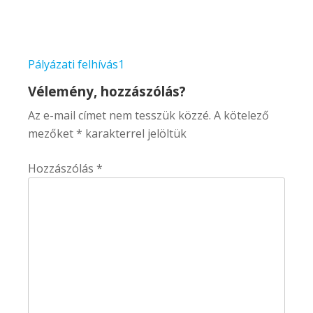
Bejegyzés
Pályázati felhívás1
navigáció
Vélemény, hozzászólás?
Az e-mail címet nem tesszük közzé.
A kötelező
mezőket
*
karakterrel jelöltük
Hozzászólás
*