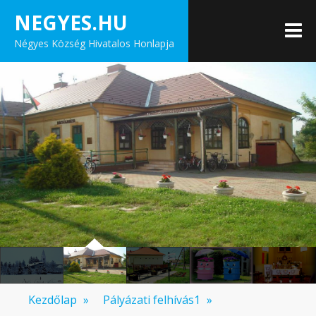
Skip
NEGYES.HU
to
M
Négyes Község Hivatalos Honlapja
content
Kezdőlap
»
Pályázati felhívás1
»