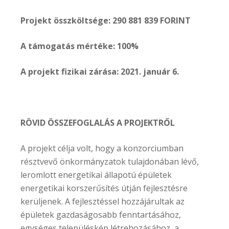
Projekt összköltsége: 290 881 839 FORINT
A támogatás mértéke: 100%
A projekt fizikai zárása: 2021. január 6.
RÖVID ÖSSZEFOGLALÁS A PROJEKTRŐL
A projekt célja volt, hogy a konzorciumban
résztvevő önkormányzatok tulajdonában lévő,
leromlott energetikai állapotú épületek
energetikai korszerűsítés útján fejlesztésre
kerüljenek. A fejlesztéssel hozzájárultak az
épületek gazdaságosabb fenntartásához,
egységes településkép létrehozásához, a