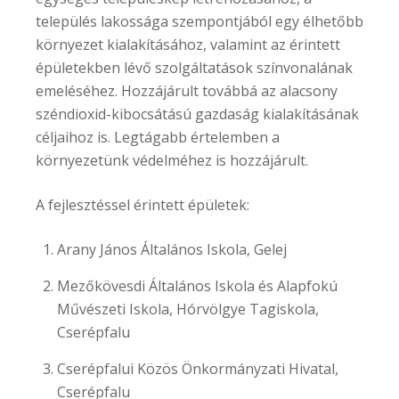
település lakossága szempontjából egy élhetőbb
környezet kialakításához, valamint az érintett
épületekben lévő szolgáltatások színvonalának
emeléséhez. Hozzájárult továbbá az alacsony
széndioxid-kibocsátású gazdaság kialakításának
céljaihoz is. Legtágabb értelemben a
környezetünk védelméhez is hozzájárult.
A fejlesztéssel érintett épületek:
Arany János Általános Iskola, Gelej
Mezőkövesdi Általános Iskola és Alapfokú
Művészeti Iskola, Hórvölgye Tagiskola,
Cserépfalu
Cserépfalui Közös Önkormányzati Hivatal,
Cserépfalu