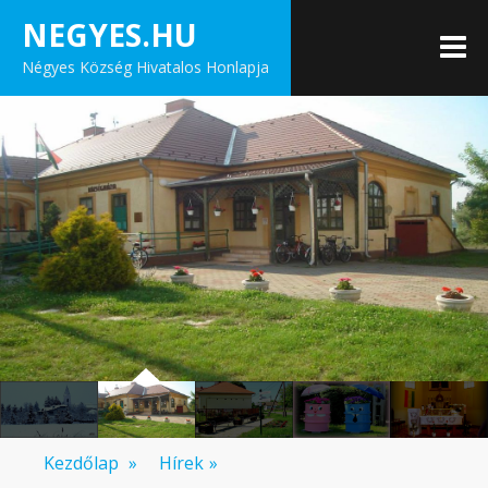
Skip
NEGYES.HU
to
M
Négyes Község Hivatalos Honlapja
content
Kezdőlap
»
Hírek
»