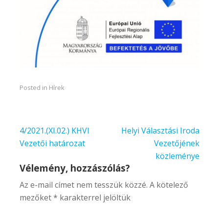
Posted in
Hírek
Bejegyzés
4/2021.(XI.02.) KHVI
Helyi Választási Iroda
navigáció
Vezetői határozat
Vezetőjének
közleménye
Vélemény, hozzászólás?
Az e-mail címet nem tesszük közzé.
A kötelező
mezőket
*
karakterrel jelöltük