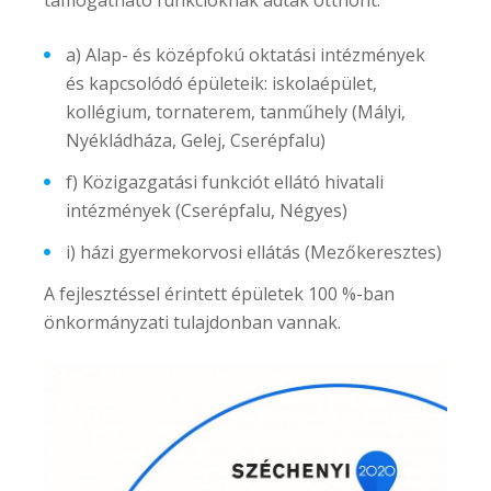
támogatható funkcióknak adtak otthont:
a) Alap- és középfokú oktatási intézmények
és kapcsolódó épületeik: iskolaépület,
kollégium, tornaterem, tanműhely (Mályi,
Nyékládháza, Gelej, Cserépfalu)
f) Közigazgatási funkciót ellátó hivatali
intézmények (Cserépfalu, Négyes)
i) házi gyermekorvosi ellátás (Mezőkeresztes)
A fejlesztéssel érintett épületek 100 %-ban
önkormányzati tulajdonban vannak.