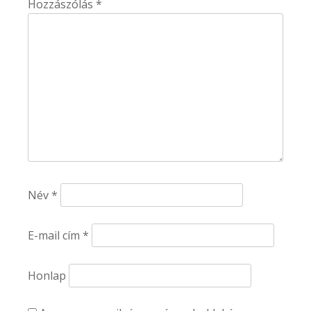
Hozzászólás
*
Név
*
E-mail cím
*
Honlap