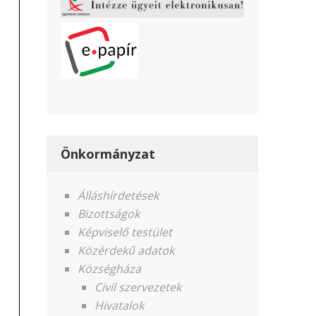
Önkormányzat
Álláshírdetések
Bizottságok
Képviselő testület
Közérdekű adatok
Községháza
Civil szervezetek
Hivatalok