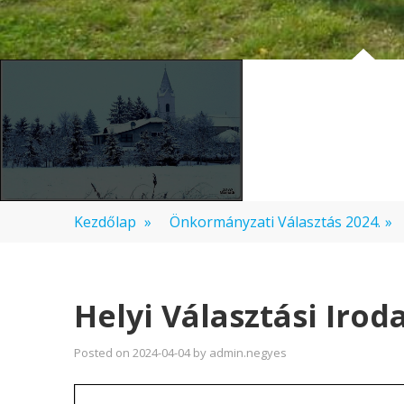
Kezdőlap
»
Önkormányzati Választás 2024.
»
Helyi Választási Iro
Posted on
2024-04-04
by
admin.negyes