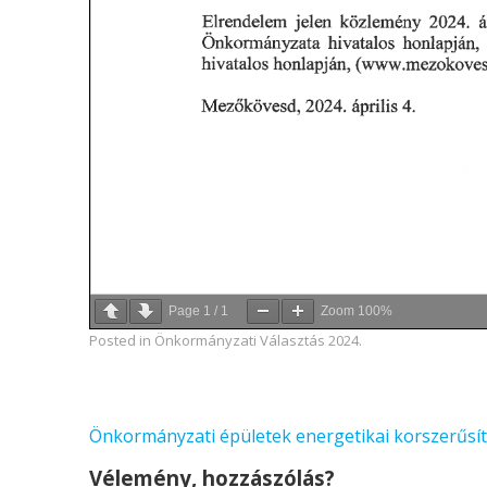
Page
1
/
1
Zoom
100%
Posted in
Önkormányzati Választás 2024.
Bejegyzés
Önkormányzati épületek energetikai korszerűsí
navigáció
Vélemény, hozzászólás?