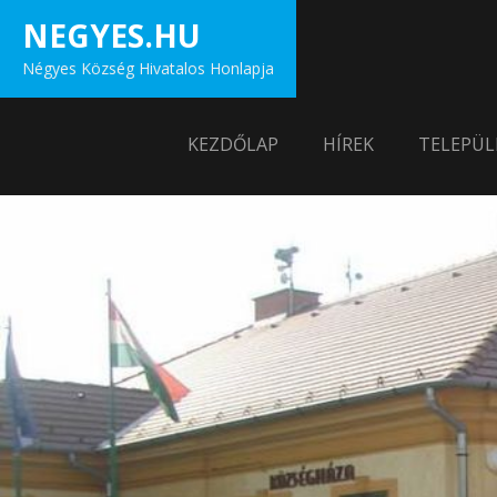
Skip
NEGYES.HU
to
Négyes Község Hivatalos Honlapja
content
KEZDŐLAP
HÍREK
TELEPÜL