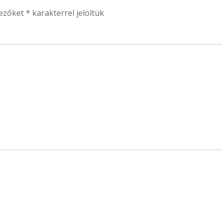
mezőket
*
karakterrel jelöltük