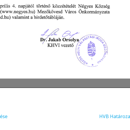
tése
HVB Határoza