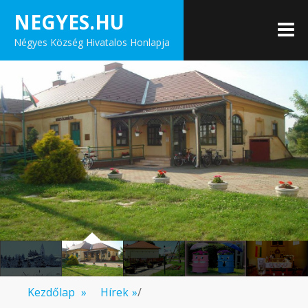
Skip
NEGYES.HU
to
M
Négyes Község Hivatalos Honlapja
content
Kezdőlap
»
Hírek
»
/