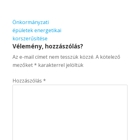
Bejegyzés
Önkormányzati
navigáció
épületek energetikai
korszerűsítése
Vélemény, hozzászólás?
Az e-mail címet nem tesszük közzé.
A kötelező
mezőket
*
karakterrel jelöltük
Hozzászólás
*